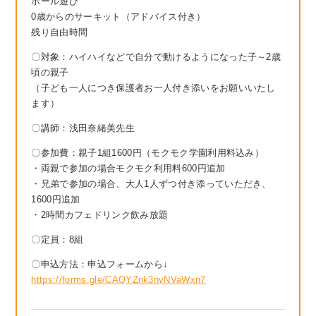
ボール遊び
0歳からのサーキット（アドバイス付き）
残り自由時間
〇対象：ハイハイなどで自分で動けるようになった子～2歳
頃の親子
（子ども一人につき保護者お一人付き添いをお願いいたし
ます）
〇講師：浅田奈緒美先生
〇参加費：親子1組1600円（モクモク学園利用料込み）
・両親で参加の場合モクモク利用料600円追加
・兄弟で参加の場合、大人1人ずつ付き添っていただき、
1600円追加
・2時間カフェドリンク飲み放題
〇定員：8組
〇申込方法：申込フォームから↓
https://forms.gle/CAQYZnk3nvNVaWxn7