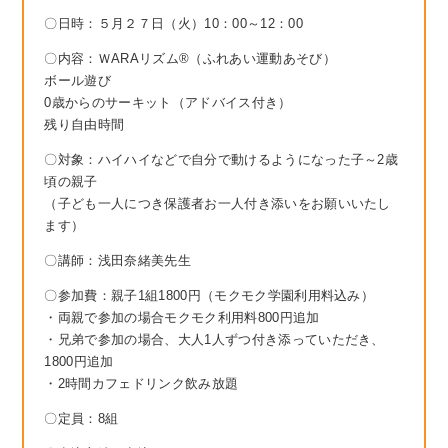
〇日時：５月２７日（火）10：00～12：00
〇内容：ＷARAリズム®（ふれあい運動あそび）
ボール遊び
0歳からのサーキット（アドバイス付き）
残り自由時間
〇対象：ハイハイなどで自分で動けるようになった子～2歳
頃の親子
（子ども一人につき保護者お一人付き添いをお願いいたし
ます）
〇講師：浅田奈緒美先生
〇参加費：親子1組1800円（モクモク学園利用料込み）
・両親で参加の場合モクモク利用料800円追加
・兄弟で参加の場合、大人1人ずつ付き添っていただき、
1800円追加
・2時間カフェドリンク飲み放題
〇定員：8組