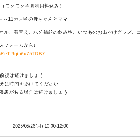
0円（モクモク学園利用料込み）
月～11カ月頃の赤ちゃんとママ
オル、着替え、
水分補給の飲み物、
いつものお出かけグッズ、
込フォームから↓
e/5ReTf6qih6x75TDB7
間前後は避けましょう
0分は時間をあけてください
疾患がある場合は避けましょう
2025/05/26(月) 10:00-12:00