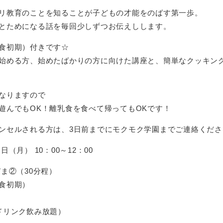
リ教育のことを知ることが子どもの才能をのばす第一歩。
とためになる話を毎回少しずつお伝えしします。
食初期）付きです☆
始める方、始めたばかりの方に向けた講座と、簡単なクッキン
なりますので
遊んでもOK！離乳食を食べて帰ってもOKです！
ンセルされる方は、3日前までにモクモク学園までご連絡くださ
６
日（月
）
10：00～12：00
ま②（30分程
）
食初期）
ンク飲み放題）