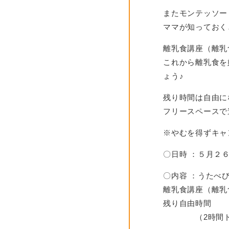
またモンテッソー
ママが知っておく
離乳食講座（離乳
これから離乳食を
ょう♪
残り時間は自由に
フリースペースで
※やむを得ずキャ
〇日時
：５
月２
〇内容
：うたべび
離乳食講座（離乳
残り自由時間
（2時間ドリ