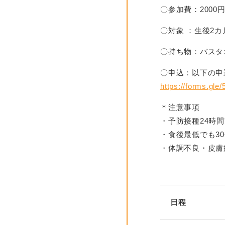
〇参加費：200
〇対象
：生後2カ
〇持ち物：バスタ
〇申込：以下の申
https://forms.gl
＊注意事項
・予防接種24時
・食後最低でも3
・体調不良・皮膚
日程