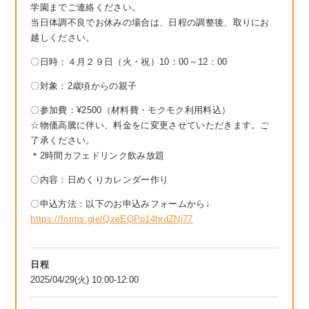
学園までご連絡ください。
当日体調不良でお休みの場合は、日程の調整後、取りにお
越しください。
〇日時：４月２９日（火・祝）10：00～12：00
〇対象：2歳頃からの親子
〇参加費：¥2500（材料費・モクモク利用料込）
☆物価高騰に伴い、料金をに変更させていただきます。ご
了承ください。
＊2時間カフェドリンク飲み放題
〇内容：日めくりカレンダー作り
〇申込方法：以下のお申込みフォームから↓
https://forms.gle/QzeEQPp14hrdZNj77
日程
2025/04/29(火) 10:00-12:00