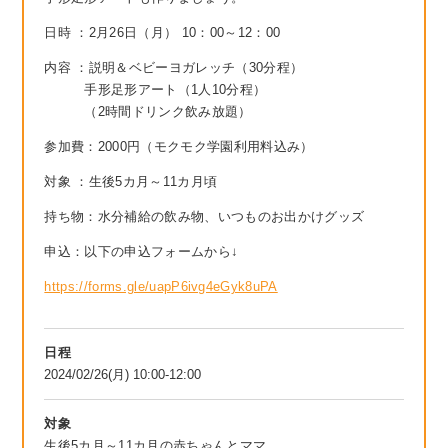
日時
：2月26
日（月
）
10：00～12：00
内容
：説明＆ベビーヨガレッチ（30分程）
手形足形アート（1人10分程）
（2時間ドリンク飲み放題）
参加費：2000円（モクモク学園利用料込み）
対象
：生後5カ月～11カ月頃
持ち物：
水分補給の飲み物、
いつものお出かけグッズ
申込：以下の申込フォームから↓
https://forms.gle/uapP6ivg4eGyk8uPA
日程
2024/02/26(月) 10:00-12:00
対象
生後5カ月～11カ月の赤ちゃんとママ